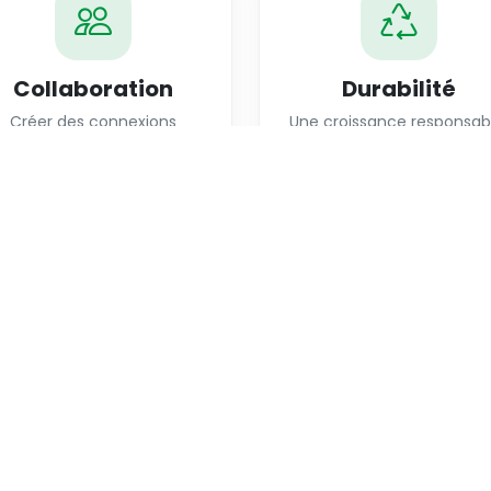
Collaboration
Durabilité
Créer des connexions
Une croissance responsab
solides.
joindre AgriPages ?
eloppez votre visibilité.