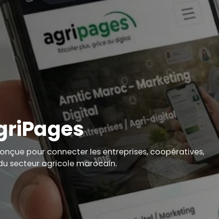
griPages
onçue pour connecter les entreprises, coopératives,
 du secteur agricole marocain.