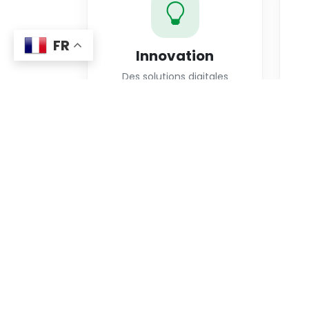
FR
Innovation
Des solutions digitales
modernes.
Vous souhaitez re
Créez votre profil gratuitement et dév