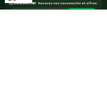
Newsletter
Recevez nos nouveautés et offres.
S'abonner
Contact
contact@agripages.ma
59 Av. Ahmed Ben Aboud, Salé 11150
Liens utiles
Légal
Contactez-nous
Mentions légales
Actualités & Blog
Confidentialité
AgriImmo
AgriEmploi
S'identifier