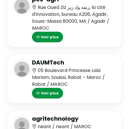
Rue Oued Ziz زنقة واد زيز, la cité
d'innovation, bureau A206, Agadir,
Souss-Massa 80000, MA / Agadir /
MAROC
Voir plus
DAUMTech
05 Boulevard Princesse Lala
Mariam, Souissi, Rabat – Maroc /
Rabat / MAROC
Voir plus
agritechnology
neant / neant / MAROC